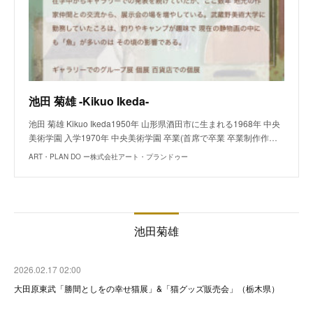
池田 菊雄 -Kikuo Ikeda-
池田 菊雄 Kikuo Ikeda1950年 山形県酒田市に生まれる1968年 中央
美術学園 入学1970年 中央美術学園 卒業(首席で卒業 卒業制作作…
ART・PLAN DO ー株式会社アート・プランドゥー
池田菊雄
2026.02.17 02:00
大田原東武「勝間としをの幸せ猫展」&「猫グッズ販売会」（栃木県）