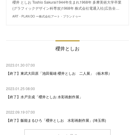
櫻井 としお Toshio Sakurai1944年生まれ1968年 多摩美術大学卒業
(グラフィックデザイン科専攻)1968年 株式会社電通入社(広告全…
ART・PLAN DO ー株式会社アート・プランドゥー
櫻井としお
2023.01.30 07:00
【終了】東武大田原「池田菊雄 櫻井としお 二人展」（栃木県）
2023.01.25 08:00
【終了】水戸京成「櫻井としお 水彩画創作展」
2022.09.19 07:00
【終了】飯能まるひろ「櫻井としお 水彩画創作展」(埼玉県)