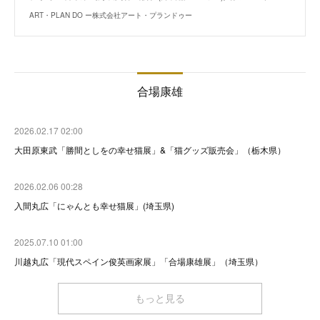
ART・PLAN DO ー株式会社アート・プランドゥー
合場康雄
2026.02.17 02:00
大田原東武「勝間としをの幸せ猫展」&「猫グッズ販売会」（栃木県）
2026.02.06 00:28
入間丸広「にゃんとも幸せ猫展」(埼玉県)
2025.07.10 01:00
川越丸広「現代スペイン俊英画家展」「合場康雄展」（埼玉県）
もっと見る