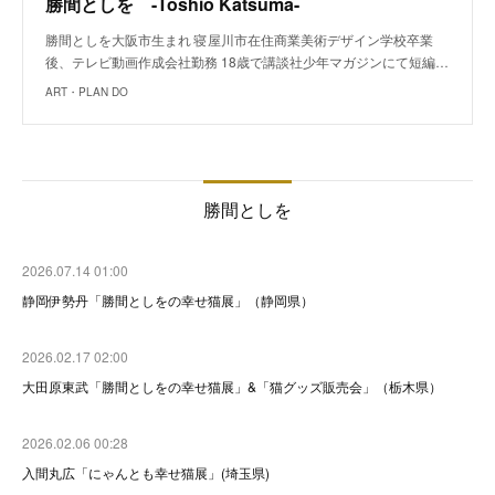
勝間としを -Toshio Katsuma-
勝間としを大阪市生まれ 寝屋川市在住商業美術デザイン学校卒業
後、テレビ動画作成会社勤務 18歳で講談社少年マガジンにて短編…
ART・PLAN DO
勝間としを
2026.07.14 01:00
静岡伊勢丹「勝間としをの幸せ猫展」（静岡県）
2026.02.17 02:00
大田原東武「勝間としをの幸せ猫展」&「猫グッズ販売会」（栃木県）
2026.02.06 00:28
入間丸広「にゃんとも幸せ猫展」(埼玉県)