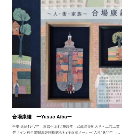
合場康雄 ーYasuo Aibaー
合場 康雄1947年 東京生まれ1969年 武蔵野美術大学・工芸工業
デザイン科卒業鳴海製陶株式会社(洋食器メーカー)入社1977年 …