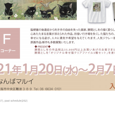
57
)
past schedule
(
252
)