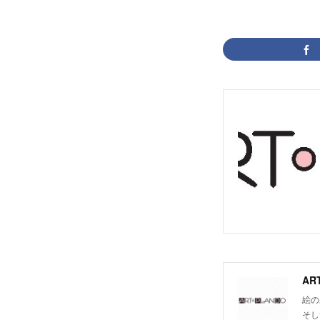
AR
絵の
そし