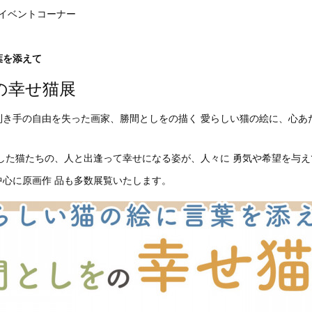
 イベントコーナー
葉を添えて
の幸せ猫展
利き手の自由を失った画家、勝間としをの描く 愛らしい猫の絵に、心あ
した猫たちの、人と出逢って幸せになる姿が、人々に 勇気や希望を与
中心に原画作 品も多数展覧いたします。