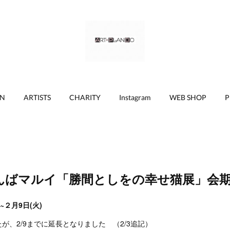
ON
ARTISTS
CHARITY
Instagram
WEB SHOP
P
んばマルイ「勝間としをの幸せ猫展」会期
)~２月9日(火)
たが、2/9までに延長となりました （2/3追記）