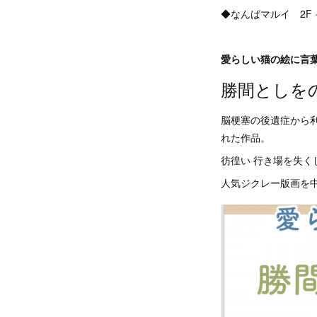
◆なんばマルイ 2F
愛らしい猫の絵に言
勝間としを
脳梗塞の後遺症から
れた作品。
彷徨い 行き場を失く
人気ジクレー版画を