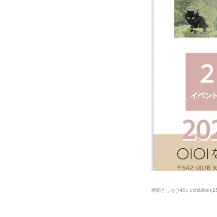
勝間としを
(
140
)
exhibition
(
2