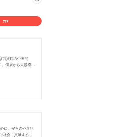
は百貨店の企画展
す。個展から大規模…
の心に、安らぎや喜び
で社会に貢献するこ