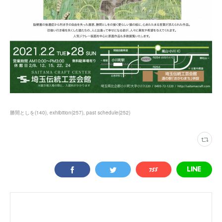
勝間としを
(
140
)
exhibition
(
257
)
past schedule
(
252
)