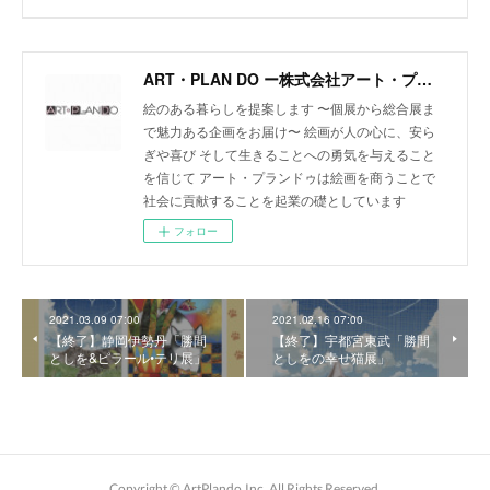
ART・PLAN DO ー株式会社アート・プランドゥー
絵のある暮らしを提案します 〜個展から総合展ま
で魅力ある企画をお届け〜 絵画が人の心に、安ら
ぎや喜び そして生きることへの勇気を与えること
を信じて アート・プランドゥは絵画を商うことで
社会に貢献することを起業の礎としています
フォロー
2021.03.09 07:00
2021.02.16 07:00
【終了】静岡伊勢丹「勝間
【終了】宇都宮東武「勝間
としを&ピラール•テリ展」
としをの幸せ猫展」
Copyright ©︎ ArtPlando,Inc. All Rights Reserved.