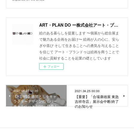
ART・PLAN DO ー株式会社アート・プランドゥー
絵のある暮らしを提案します 〜個展から総合展ま
で魅力ある企画をお届け〜 絵画が人の心に、安ら
ぎや喜び そして生きることへの勇気を与えること
を信じて アート・プランドゥは絵画を商うことで
社会に貢献することを起業の礎としています
フォロー
2021.04.27 11:00
2021.04.25 00:00
【NEWS】勝間としをキャ
【重要】「合場康雄展 東急
ラクターデザインの「バー
吉祥寺店」展示会中断/終了
チャルペットJuno」発売！
のお知らせ