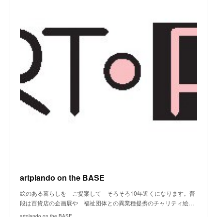
artplando on the BASE
絵のある暮らしを ご提案して そろそろ10年近くになります。普
段は百貨店の企画展や 福祉団体との異業種提携のチャリティ絵…
artplando on the BASE