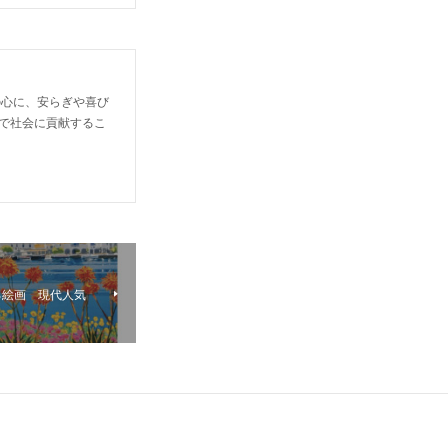
の心に、安らぎや喜び
で社会に貢献するこ
る絵画 現代人気