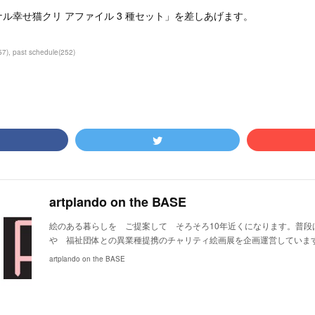
ル幸せ猫クリ アファイル 3 種セット」を差しあげます。
57
)
past schedule
(
252
)
artplando on the BASE
絵のある暮らしを ご提案して そろそろ10年近くになります。普段
や 福祉団体との異業種提携のチャリティ絵画展を企画運営していま
artplando on the BASE