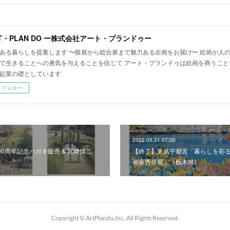
T・PLAN DO ー株式会社アート・プランドゥー
ある暮らしを提案します 〜個展から総合展まで魅力ある企画をお届け〜 絵画が人
て生きることへの勇気を与えることを信じて アート・プランドゥは絵画を商うこと
起業の礎としています
フォロー
2022.05.31 07:00
00周年記念ハガキ販売 & 宮﨑慎二
【終了】東武宇都宮「暮らしを彩
せ
画家秀作展」（栃木県）
Copyright ©︎ ArtPlando,Inc. All Rights Reserved.