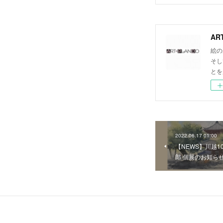
AR
絵の
そし
とを
2022.06.17 01:00
【NEWS】川越1
郎 個展のお知ら