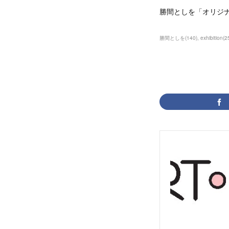
勝間としを「オリジナ
勝間としを
(
140
)
exhibition
(
2