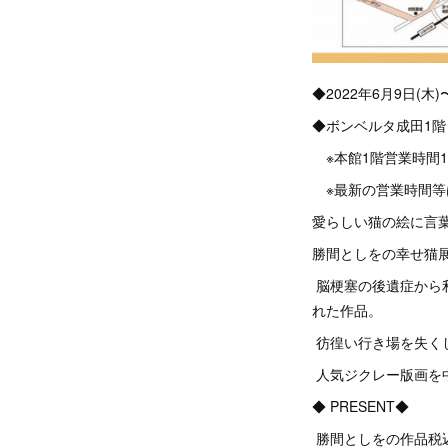
◆2022年6月9日(木)
◆ボンベルタ成田1
※本館1階営業時間10:
※最新の営業時間等
愛らしい猫の絵に言
勝間としをの幸せ猫
脳梗塞の後遺症から
れた作品。
彷徨い行き場を失く
人気ジクレー版画を中
◆ PRESENT◆
勝間としをの作品税込 