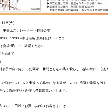
〜14日(火)
階 中央エスカレーター下特設会場
00〜19:00 ※幸せ猫展 最終日は16:00まで
は会場HPにてご確認ください
葉を添えて
展
利き手の自由を失った画家、勝間としをの描く愛らしい猫の絵に、心あ
した猫たちの、人と出逢って幸せになる姿が、人々に勇気や希望を与え
心に原画作品 / 新作も多数展覧いたします。
33,000 円以上お買いあげの お客さまには、