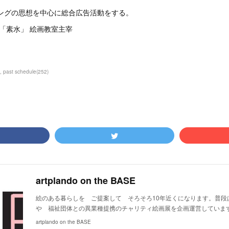
ングの思想を中心に総合広告活動をする。
号「素水」 絵画教室主宰
past schedule
(
252
)
artplando on the BASE
絵のある暮らしを ご提案して そろそろ10年近くになります。普段
や 福祉団体との異業種提携のチャリティ絵画展を企画運営していま
artplando on the BASE