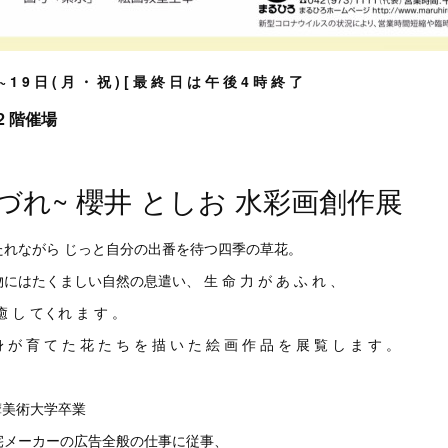
 ~ 1 9 日 ( 月 ・ 祝 ) [ 最 終 日 は 午 後 4 時 終 了
2 階催場
づれ~ 櫻井 としお 水彩画創作展
たれながら じっと自分の出番を待つ四季の草花。
はたくましい自然の息遣い、 生 命 力 が あ ふ れ 、
 癒 し てくれ ま す 。
身 が 育 て た 花 た ち を 描 い た 絵 画 作 品 を 展 覧 し ま す 。
多摩美術大学卒業
宅メーカーの広告全般の仕事に従事、