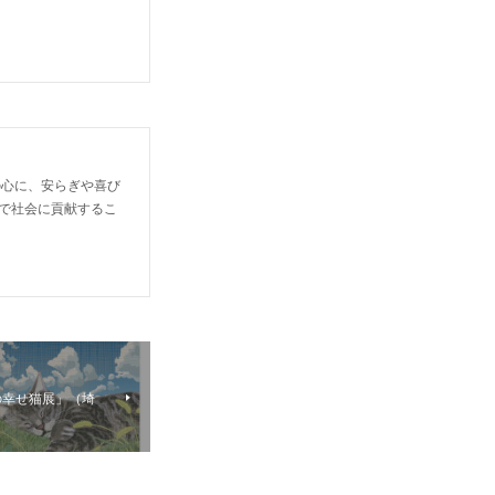
の心に、安らぎや喜び
で社会に貢献するこ
の幸せ猫展」（埼