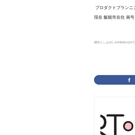
プロダクトプランニ
現在 飯能市在住 画
櫻井としお
(
4
)
exhibition
(
257
)