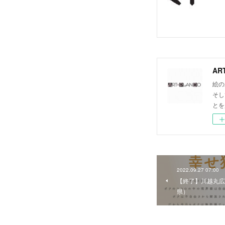
AR
絵の
そし
とを
2022.09.27 07:00
【終了】川越丸広
県）