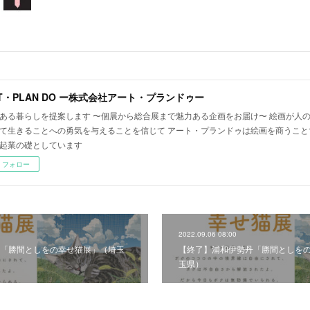
T・PLAN DO ー株式会社アート・プランドゥー
ある暮らしを提案します 〜個展から総合展まで魅力ある企画をお届け〜 絵画が人
て生きることへの勇気を与えることを信じて アート・プランドゥは絵画を商うこと
起業の礎としています
フォロー
2022.09.06 08:00
「勝間としをの幸せ猫展」（埼玉
【終了】浦和伊勢丹「勝間としを
玉県）