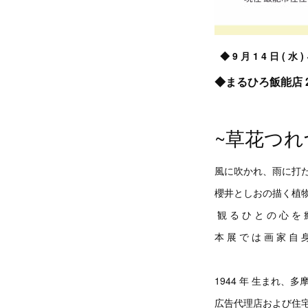
◆ 9 月 1 4 日 ( 水 )
◆まるひろ飯能店 
~草花つれ
風に吹かれ、雨に打
櫻井としおの描く植物に
観 る ひ と の 心 を
本 展 で は 画 家 自 
1944 年 生まれ、
広告代理店および住