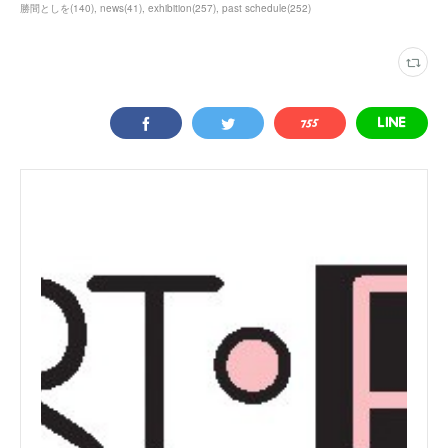
勝間としを
(
140
)
news
(
41
)
exhibition
(
257
)
past schedule
(
252
)