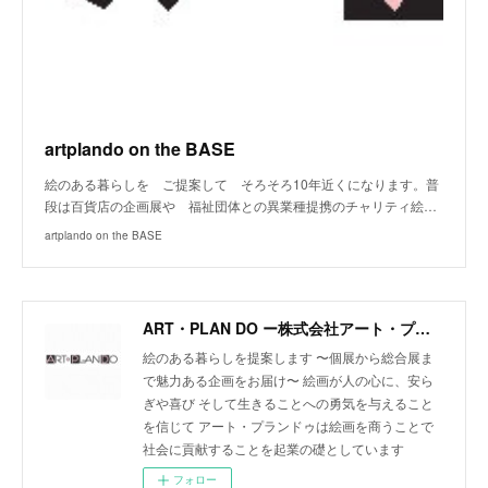
artplando on the BASE
絵のある暮らしを ご提案して そろそろ10年近くになります。普
段は百貨店の企画展や 福祉団体との異業種提携のチャリティ絵…
artplando on the BASE
ART・PLAN DO ー株式会社アート・プランドゥー
絵のある暮らしを提案します 〜個展から総合展ま
で魅力ある企画をお届け〜 絵画が人の心に、安ら
ぎや喜び そして生きることへの勇気を与えること
を信じて アート・プランドゥは絵画を商うことで
社会に貢献することを起業の礎としています
フォロー