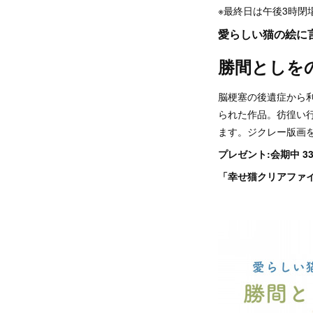
※最終日は午後3時閉
愛らしい猫の絵に
勝間としを
脳梗塞の後遺症から
られた作品。彷徨い
ます。ジクレー版画を
プレゼント:会期中 3
「幸せ猫クリアファイ