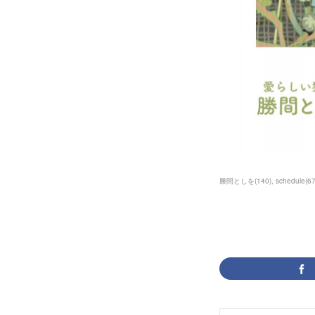
勝間としを
(
140
)
schedule
(
6