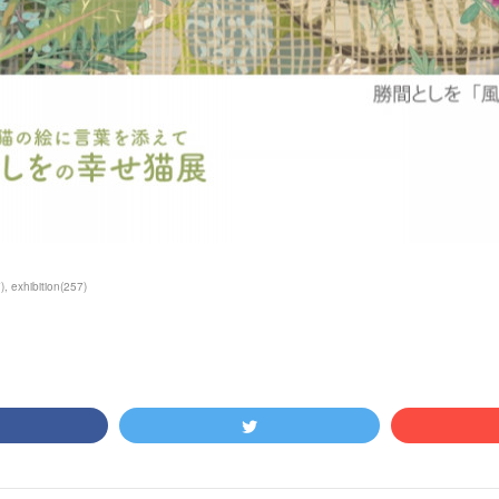
7
)
exhibition
(
257
)