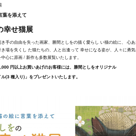
場
言葉を添えて
の幸せ猫展
利き手の自由を失った画家、勝間としをの描く愛らし い猫の絵に、 心
行き場を失くし た猫たちの、人と出逢って 幸せになる姿が、人々に勇
中心に原画 / 新作も多数展覧いたします。
3,000 円以上お買いあげのお客様には、勝間としをオリジナル
ル(3 種入り)」をプレゼントいたします。