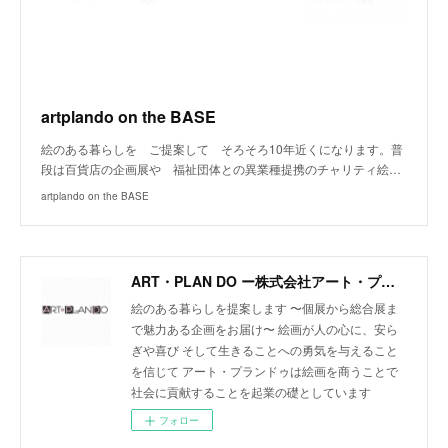
artplando on the BASE
絵のある暮らしを ご提案して そろそろ10年近くになります。普
段は百貨店の企画展や 福祉団体との異業種提携のチャリティ絵…
artplando on the BASE
ART・PLAN DO ー株式会社アート・プランドゥー
絵のある暮らしを提案します 〜個展から総合展ま
で魅力ある企画をお届け〜 絵画が人の心に、安ら
ぎや喜び そして生きることへの勇気を与えること
を信じて アート・プランドゥは絵画を商うことで
社会に貢献することを起業の礎としています
フォロー