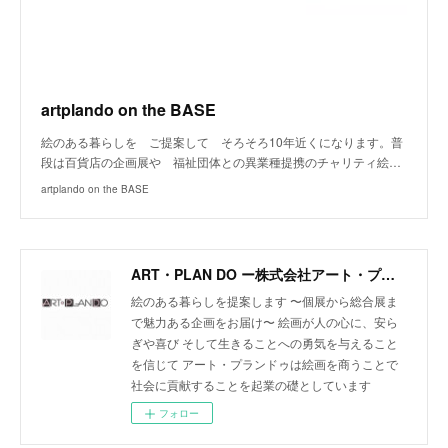
artplando on the BASE
絵のある暮らしを ご提案して そろそろ10年近くになります。普
段は百貨店の企画展や 福祉団体との異業種提携のチャリティ絵…
artplando on the BASE
ART・PLAN DO ー株式会社アート・プランドゥー
絵のある暮らしを提案します 〜個展から総合展ま
で魅力ある企画をお届け〜 絵画が人の心に、安ら
ぎや喜び そして生きることへの勇気を与えること
を信じて アート・プランドゥは絵画を商うことで
社会に貢献することを起業の礎としています
フォロー