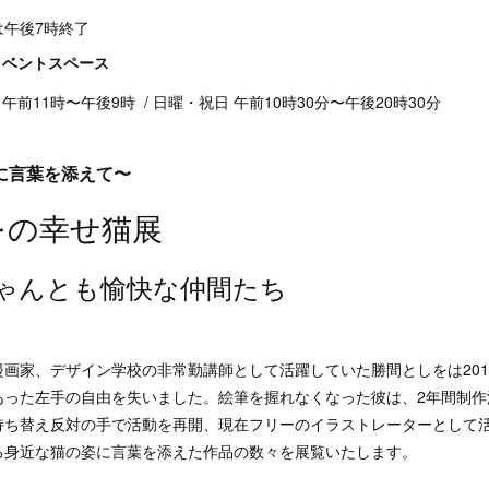
後7時終了
イベントスペース
午前11時〜午後9時 / 日曜・祝日 午前10時30分〜午後20時30分
に言葉を添えて〜
をの幸せ猫展
にゃんとも愉快な仲間たち
画家、デザイン学校の非常勤講師として活躍していた勝間としをは201
あった左手の自由を失いました。絵筆を握れなくなった彼は、2年間制作
持ち替え反対の手で活動を再開、現在フリーのイラストレーターとして
る身近な猫の姿に言葉を添えた作品の数々を展覧いたします。