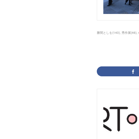
勝間としを
(
140
)
秀作展
(
46
)