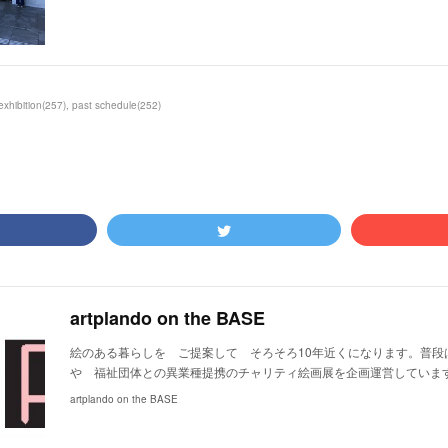
exhibition
(
257
)
past schedule
(
252
)
artplando on the BASE
絵のある暮らしを ご提案して そろそろ10年近くになります。普段
や 福祉団体との異業種提携のチャリティ絵画展を企画運営していま
artplando on the BASE