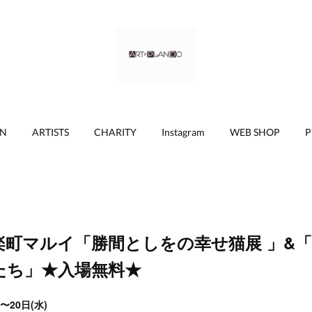
ON
ARTISTS
CHARITY
Instagram
WEB SHOP
P
楽町マルイ「勝間としをの幸せ猫展 」&
たち」★入場無料★
)〜20日(水)