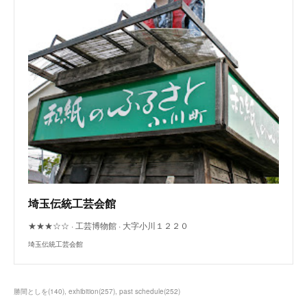
埼玉伝統工芸会館
★★★☆☆ · 工芸博物館 · 大字小川１２２０
埼玉伝統工芸会館
勝間としを
(
140
)
exhibition
(
257
)
past schedule
(
252
)