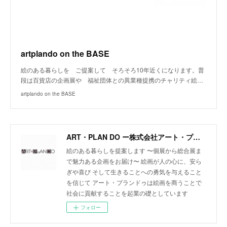
artplando on the BASE
絵のある暮らしを ご提案して そろそろ10年近くになります。普
段は百貨店の企画展や 福祉団体との異業種提携のチャリティ絵…
artplando on the BASE
ART・PLAN DO ー株式会社アート・プランドゥー
絵のある暮らしを提案します 〜個展から総合展ま
で魅力ある企画をお届け〜 絵画が人の心に、安ら
ぎや喜び そして生きることへの勇気を与えること
を信じて アート・プランドゥは絵画を商うことで
社会に貢献することを起業の礎としています
フォロー