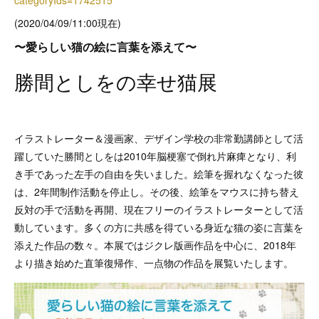
(2020/04/09/11:00現在)
〜愛らしい猫の絵に言葉を添えて〜
勝間としをの幸せ猫展
イラストレーター＆漫画家、デザイン学校の非常勤講師として活
躍していた勝間としをは2010年脳梗塞で倒れ片麻痺となり、利
き手であった左手の自由を失いました。絵筆を握れなくなった彼
は、2年間制作活動を停止し。その後、絵筆をマウスに持ち替え
反対の手で活動を再開、現在フリーのイラストレーターとして活
動しています。多くの方に共感を得ている身近な猫の姿に言葉を
添えた作品の数々。本展ではジクレ版画作品を中心に、2018年
より描き始めた直筆復帰作、一点物の作品を展覧いたします。