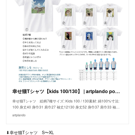
幸せ猫Tシャツ【kids 100/130】 | artplando powered by BASE
幸せ猫Tシャツ 絵柄7種サイズ: Kids 100 / 130素材: 綿100%寸法:
100 身丈40 身巾31 肩巾27 袖丈12130 身丈52 身巾37 肩巾33 袖…
artplando
⬇︎幸せ猫Tシャツ S〜XL