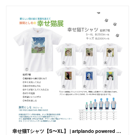
幸せ猫Tシャツ【S〜XL】 | artplando powered by BASE