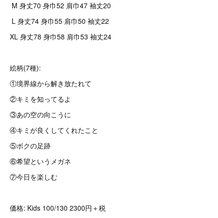
M 身丈70 身巾52 肩巾47 袖丈20
L 身丈74 身巾55 肩巾50 袖丈22
XL 身丈78 身巾58 肩巾53 袖丈24
絵柄(7種):
①境界線から解き放たれて
②キミを知ってるよ
③あの空の向こうに
④キミが良くしてくれたこと
⑤ボクの足跡
⑥希望というメガネ
⑦今日を楽しむ
価格: Kids 100/130 2300円＋税