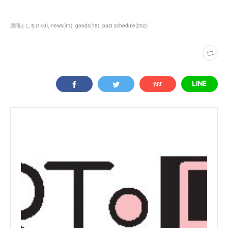
勝間としを
(
140
)
news
(
41
)
goods
(
18
)
past schedule
(
252
)