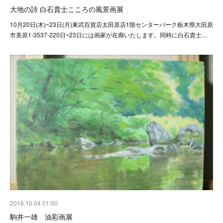
大地の詩 白石貴士こころの風景画展
10月20日(木)~23日(月)東武百貨店太田原店1階センターパーク栃木県大田原
市美原1-3537-220日~23日には画家が在廊いたします。同時に白石貴士…
2016.10.04 01:00
駒井一雄 油彩画展