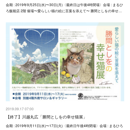
会期 : 2019年9月25日(水)〜30日(月)〈最終日は午後4時閉場〉会場 : まるひ
ろ飯能店 2階 催場〜愛らしい猫の絵に言葉を添えて〜 勝間としをの幸せ…
2019.09.17 07:00
【終了】川越丸広「勝間としをの幸せ猫展」
会期 : 2019年9月11日(水)〜17日(火)〈最終日午後4時閉場〉会場 : まるひろ