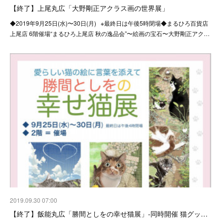
【終了】上尾丸広「大野剛正アクラス画の世界展」
◆2019年9月25日(水)〜30日(月) ※最終日は午後5時閉場◆まるひろ百貨店
上尾店 6階催場“まるひろ上尾店 秋の逸品会”〜絵画の宝石〜大野剛正アク…
2019.09.30 07:00
【終了】飯能丸広「勝間としをの幸せ猫展」-同時開催 猫グッ…