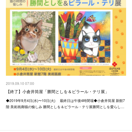
2019.09.10 07:00
【終了】小倉井筒屋「勝間としを＆ピラール・テリ展」
◆2019年9月4日(水)〜10日(火) 最終日は午後4時閉場◆小倉井筒屋 新館7
階 美術画廊猫の愉しみ 勝間としを＆ピラール・テリ展勝間としを愛らし…