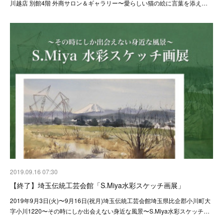
川越店 別館4階 外商サロン＆ギャラリー〜愛らしい猫の絵に言葉を添え…
2019.09.16 07:30
【終了】埼玉伝統工芸会館「S.Miya水彩スケッチ画展」
2019年9月3日(火)〜9月16日(祝月)埼玉伝統工芸会館埼玉県比企郡小川町大
字小川1220〜その時にしか出会えない身近な風景〜S.Miya水彩スケッチ…