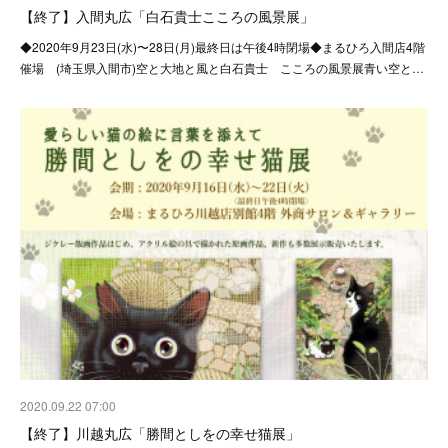
【終了】入間丸広「白石貴士こころの風景展」
◆2020年9月23日(水)〜28日(月)最終日は午後4時閉場◆まるひろ入間店4階
催場 (埼玉県入間市)空と大地と風と白石貴士 こころの風景展青い空と…
2020.09.22 07:00
【終了】川越丸広「勝間としをの幸せ猫展」