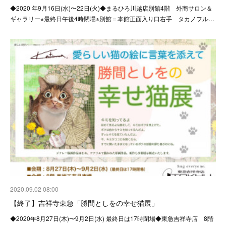
◆2020 年9月16日(水)〜22日(火)◆まるひろ川越店別館4階 外商サロン＆
ギャラリー※最終日午後4時閉場※別館＝本館正面入り口右手 タカノフル…
2020.09.02 08:00
【終了】吉祥寺東急「勝間としをの幸せ猫展」
◆2020年8月27日(木)〜9月2日(水) 最終日は17時閉場◆東急吉祥寺店 8階