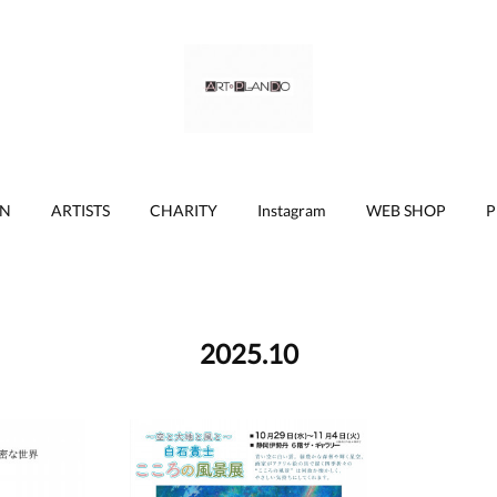
ON
ARTISTS
CHARITY
Instagram
WEB SHOP
P
2025
.
10