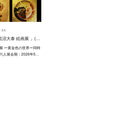
1:44
沼大泰 絵画展 」(…
画展 ー黄金色の世界ー同時
六人展会期：2026年5…