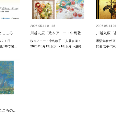
2026.05.14 01:45
2026.05.14 0
 こころ…
川越丸広「政木アニー・中島敦…
川越丸広「黒
→２１日
政木アニー・中島敦子 二人展会期：
黒沼大泰 絵
後3時で閉…
2026年5月13日(水)〜18日(月) ※最終…
開催 若手作家
こころの…