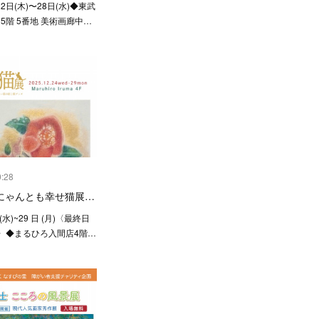
22日(木)〜28日(水)◆東武
 5階 5番地 美術画廊中…
0:28
にゃんとも幸せ猫展…
 (水)~29 日 (月)〈最終日
了〉◆まるひろ入間店4階…