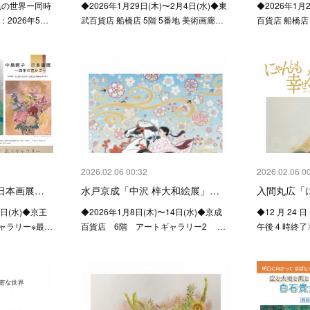
色の世界ー同時
◆2026年1月29日(木)〜2月4日(水)◆東
◆2026年1月
2026年5…
武百貨店 船橋店 5階 5番地 美術画廊…
百貨店 船橋店
2026.02.06 00:32
2026.02.06 0
日本画展…
水戸京成「中沢 梓大和絵展」…
入間丸広「
4日(水)◆京王
◆2026年1月8日(木)〜14日(水)◆京成
◆12 月 24 日
ギャラリー※最…
百貨店 6階 アートギャラリー2 …
午後 4 時終