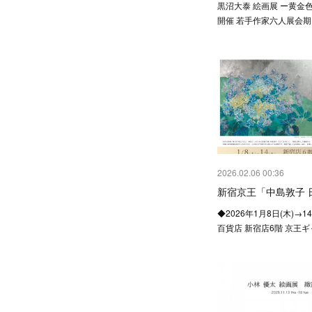
黒沼大泰 絵画展 ー黄金
開催 若手作家六人展会期：
2026.02.06 00:36
新宿京王「中島敦子 
◆2026年1月8日(木)→1
百貨店 新宿店6階 京王