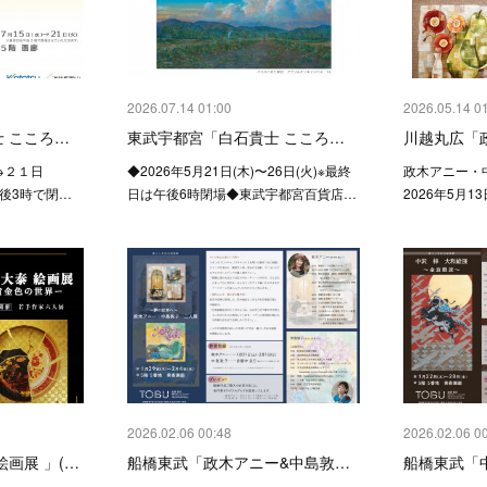
2026.07.14 01:00
2026.05.14 0
 こころ…
東武宇都宮「白石貴士 こころ…
川越丸広「
→２１日
◆2026年5月21日(木)〜26日(火)※最終
政木アニー・
後3時で閉…
日は午後6時閉場◆東武宇都宮百貨店…
2026年5月13
2026.02.06 00:48
2026.02.06 0
画展 」(…
船橋東武「政木アニー&中島敦…
船橋東武「