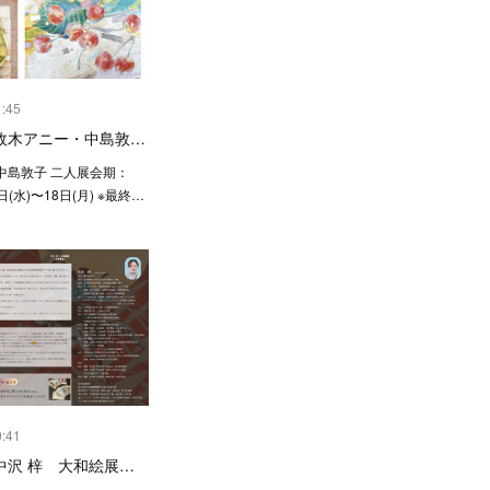
1:45
政木アニー・中島敦…
中島敦子 二人展会期：
日(水)〜18日(月) ※最終…
0:41
中沢 梓 大和絵展…