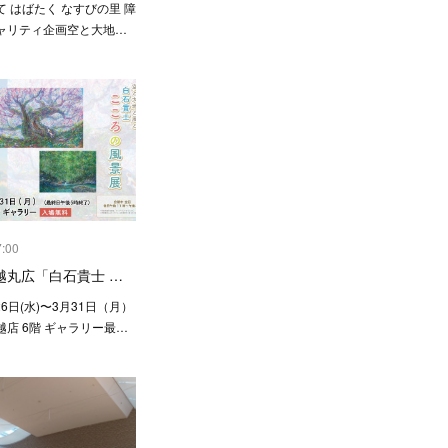
 はばたく なすびの里 障
ャリティ企画空と大地…
7:00
越丸広「白石貴士 …
26日(水)〜3月31日（月）
店 6階 ギャラリー最…