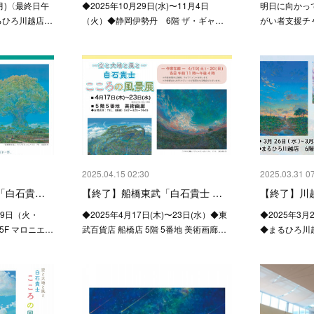
(月)〈最終日午
◆2025年10月29日(水)〜11月4日
明日に向かって
まるひろ川越店…
（火）◆静岡伊勢丹 6階 ザ・ギャ…
がい者支援チ
2025.04.15 02:30
2025.03.31 0
「白石貴…
【終了】船橋東武「白石貴士 …
【終了】川
〜29日（火・
◆2025年4月17日(木)〜23日(水）◆東
◆2025年3月
5F マロニエ…
武百貨店 船橋店 5階 5番地 美術画廊…
◆まるひろ川越