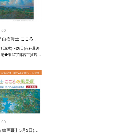
1:00
「白石貴士 こころ…
1日(木)〜26日(火)※最終
閉場◆東武宇都宮百貨店…
9:00
絵画展】5月3日(…