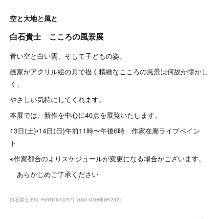
空と大地と風と
白石貴士 こころの風景展
青い空と白い雲、そして子どもの姿。
画家がアクリル絵の具で描く精緻なこころの風景は何故か懐かし
く、
やさしい気持にしてくれます。
本展では、新作を中心に40点を展覧いたします。
13日(土)•14日(日)午前11時〜午後6時 作家在廊ライブペイン
ト
※作家都合のよりスケジュールが変更になる場合がございます。
あらかじめご了承ください
白石貴士
(
69
)
exhibition
(
257
)
past schedule
(
252
)