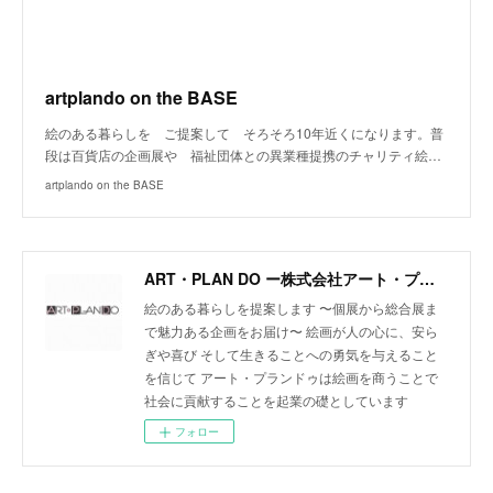
artplando on the BASE
絵のある暮らしを ご提案して そろそろ10年近くになります。普
段は百貨店の企画展や 福祉団体との異業種提携のチャリティ絵…
artplando on the BASE
ART・PLAN DO ー株式会社アート・プランドゥー
絵のある暮らしを提案します 〜個展から総合展ま
で魅力ある企画をお届け〜 絵画が人の心に、安ら
ぎや喜び そして生きることへの勇気を与えること
を信じて アート・プランドゥは絵画を商うことで
社会に貢献することを起業の礎としています
フォロー