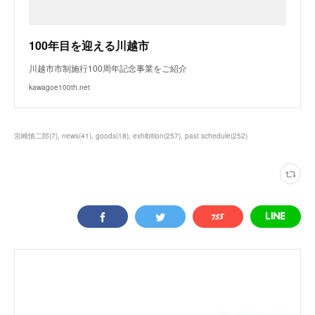
100年目を迎える川越市
川越市市制施行100周年記念事業をご紹介
kawagoe100th.net
宮崎慎二郎
(
7
)
news
(
41
)
goods
(
18
)
exhibition
(
257
)
past schedule
(
252
)