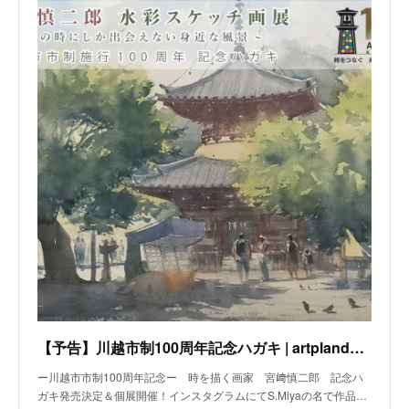
【予告】川越市制100周年記念ハガキ | artplando powered by BASE
ー川越市市制100周年記念ー 時を描く画家 宮﨑慎二郎 記念ハ
ガキ発売決定＆個展開催！インスタグラムにてS.Miyaの名で作品…