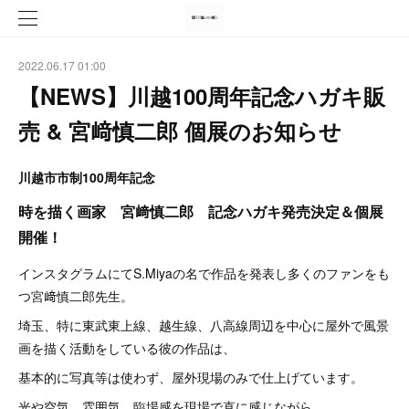
2022.06.17 01:00
【NEWS】川越100周年記念ハガキ販
売 & 宮﨑慎二郎 個展のお知らせ
川越市市制100周年記念
時を描く画家 宮﨑慎二郎 記念ハガキ発売決定＆個展
開催！
インスタグラムにてS.Miyaの名で作品を発表し多くのファンをも
つ宮﨑慎二郎先生。
埼玉、特に東武東上線、越生線、八高線周辺を中心に屋外で風景
画を描く活動をしている彼の作品は、
基本的に写真等は使わず、屋外現場のみで仕上げています。
光や空気、雰囲気、臨場感を現場で直に感じながら、