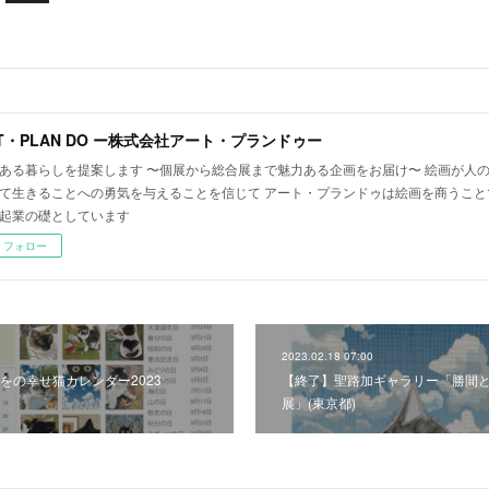
T・PLAN DO ー株式会社アート・プランドゥー
ある暮らしを提案します 〜個展から総合展まで魅力ある企画をお届け〜 絵画が人
て生きることへの勇気を与えることを信じて アート・プランドゥは絵画を商うこと
起業の礎としています
フォロー
2023.02.18 07:00
をの幸せ猫カレンダー2023
【終了】聖路加ギャラリー「勝間
展」(東京都)