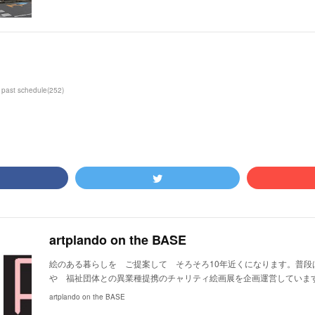
past schedule
(
252
)
artplando on the BASE
絵のある暮らしを ご提案して そろそろ10年近くになります。普段
や 福祉団体との異業種提携のチャリティ絵画展を企画運営していま
artplando on the BASE