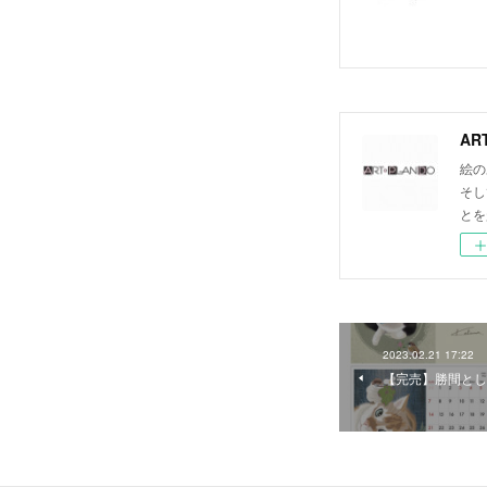
AR
絵の
そし
とを
2023.02.21 17:22
【完売】勝間とし