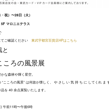
（木・祝）〜28日（火）
5F マロニエテラス
で
Pにてご確認ください
東武宇都宮百貨店HPはこちら
風と
こころの風景展
豊かな森林や輝く星空。
こころの風景” は何故か懐しく、 や さし い 気 持 ち に してくれ ま 
品を 40 余点展覧いたします。
日) 午前11時〜午後6時