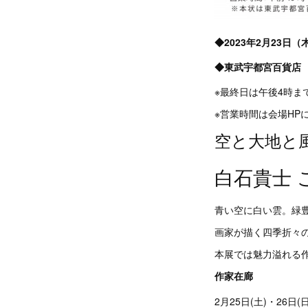
◆2023年2月23日
◆東武宇都宮百貨店 
※最終日は午後4時ま
※営業時間は会場H
空と大地と
白石貴士 
青い空に白い雲。緑
画家が描く四季折々の “
本展では魅力溢れる作
作家在廊
2月25日(土)・26日(