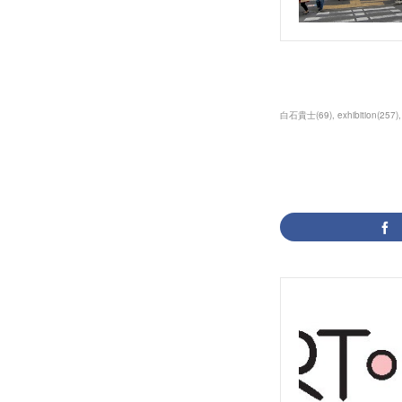
白石貴士
(
69
)
exhibition
(
257
)