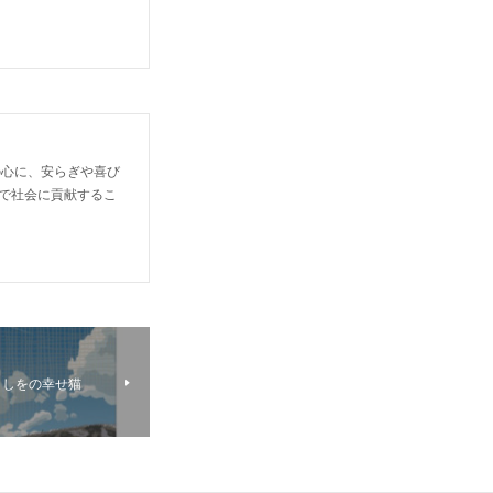
の心に、安らぎや喜び
で社会に貢献するこ
としをの幸せ猫