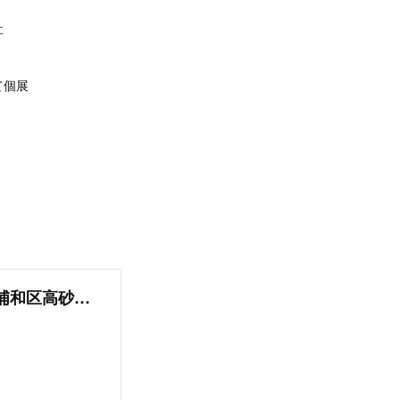
社
て個展
伊勢丹 浦和店 · 〒330-0063 埼玉県さいたま市浦和区高砂１丁目１５−１