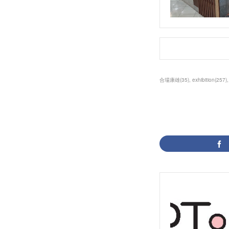
合場康雄
(
35
)
exhibition
(
257
)