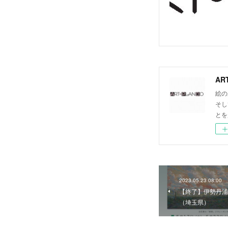
AR
絵の
そし
とを
2023.05.23 08:00
【終了】伊勢丹浦
（埼玉県）