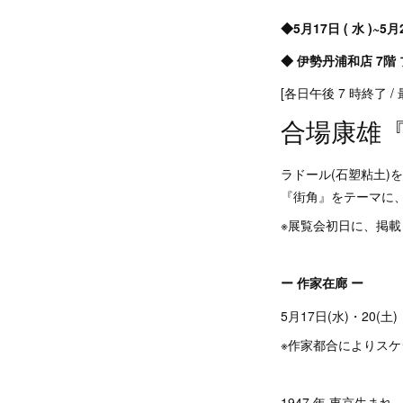
◆5月17日 ( 水 )~5月2
◆ 伊勢丹浦和店 7階
[各日午後 7 時終了 
合場康雄
ラドール(石塑粘土)
『街角』をテーマに
※展覧会初日に、掲
ー 作家在廊 ー
5月17日(水)・20(土)
※作家都合によりス
1947 年 東京生まれ