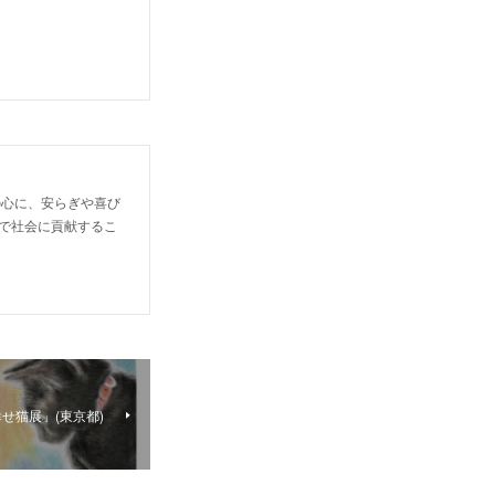
の心に、安らぎや喜び
で社会に貢献するこ
せ猫展」(東京都)