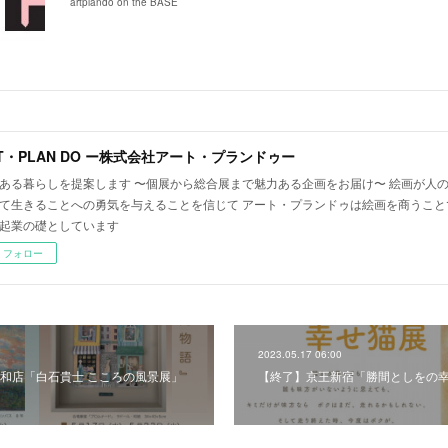
artplando on the BASE
T・PLAN DO ー株式会社アート・プランドゥー
ある暮らしを提案します 〜個展から総合展まで魅力ある企画をお届け〜 絵画が人
て生きることへの勇気を与えることを信じて アート・プランドゥは絵画を商うこと
起業の礎としています
フォロー
2023.05.17 06:00
和店「白石貴士 こころの風景展」
【終了】京王新宿「勝間としをの幸