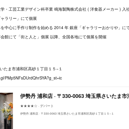
術大学・工芸工業デザイン科卒業 鳴海製陶株式会社 ( 洋食器メーカー ) 入
花ギャラリー」にて個展
人形を中心に手作り制作を始める 2014 年 銀座「ギャラリーおかりや」に
統工芸会館にて「街と人と」個展 以降、全国各地にて個展を開催
玉県さいたま市浦和区高砂１丁目１５−１
oo.gl/PMp5NFsDUrdQhrSYA?g_st=ic
★★★★☆ · デパート
伊勢丹 浦和店 · 〒330-0063 埼玉県さいたま市浦和区高砂１丁目１５−１