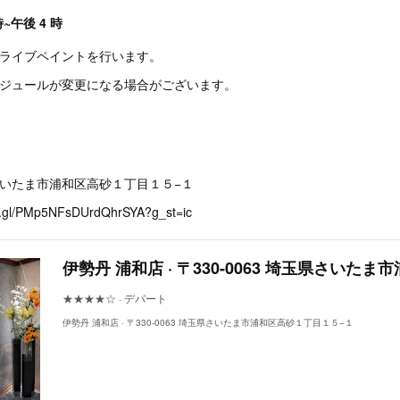
~午後 4 時
、ライブペイントを行います。
ケジュールが変更になる場合がございます。
玉県さいたま市浦和区高砂１丁目１５−１
oo.gl/PMp5NFsDUrdQhrSYA?g_st=ic
★★★★☆ · デパート
伊勢丹 浦和店 · 〒330-0063 埼玉県さいたま市浦和区高砂１丁目１５−１