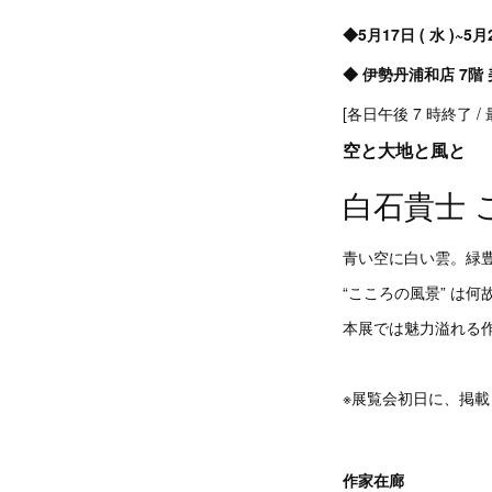
◆5月17日 ( 水 )~5月2
◆ 伊勢丹浦和店 7階
[各日午後 7 時終了 
空と大地と風と
白石貴士 
青い空に白い雲。緑
“こころの風景” は
本展では魅力溢れる
※展覧会初日に、掲
作家在廊