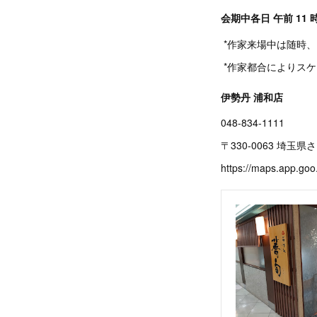
会期中各日 午前 11 時
*作家来場中は随時
*作家都合によりス
伊勢丹 浦和店
048-834-1111
〒330-0063 埼
https://maps.app.g