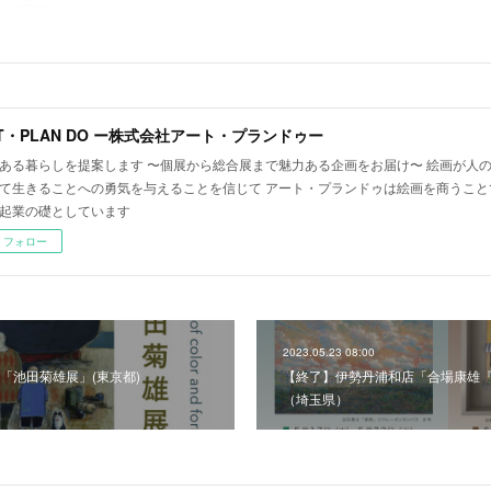
T・PLAN DO ー株式会社アート・プランドゥー
ある暮らしを提案します 〜個展から総合展まで魅力ある企画をお届け〜 絵画が人
て生きることへの勇気を与えることを信じて アート・プランドゥは絵画を商うこと
起業の礎としています
フォロー
2023.05.23 08:00
「池田菊雄展」(東京都)
【終了】伊勢丹浦和店「合場康雄
（埼玉県）