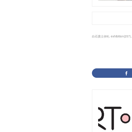
白石貴士
(
69
)
exhibition
(
257
)