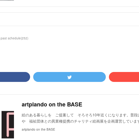
past schedule
(
252
)
artplando on the BASE
絵のある暮らしを ご提案して そろそろ10年近くになります。普段
や 福祉団体との異業種提携のチャリティ絵画展を企画運営していま
artplando on the BASE