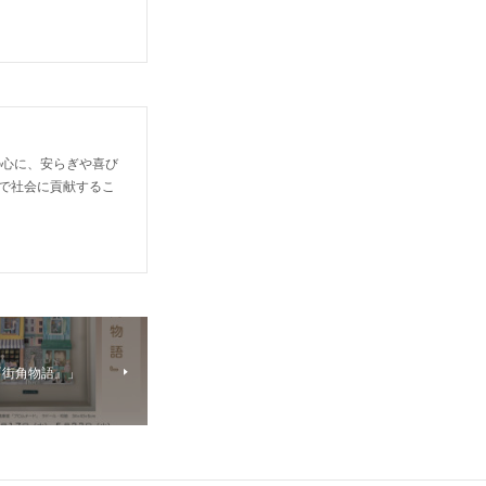
の心に、安らぎや喜び
で社会に貢献するこ
『街角物語』」