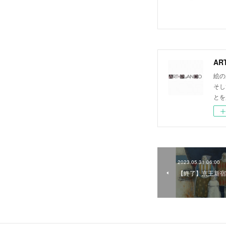
AR
絵の
そし
とを
2023.05.31 06:00
【終了】京王新宿