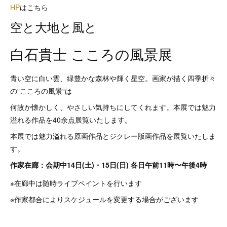
HP
はこちら
空と大地と風と
白石貴士 こころの風景展
青い空に白い雲、緑豊かな森林や輝く星空。画家が描く四季折々
の“こころの風景“は
何故か懐かしく、やさしい気持ちにしてくれます。本展では魅力
溢れる作品を40余点展覧いたします。
本展では魅力溢れる原画作品とジクレー版画作品を展覧いたしま
す。
作家在廊：会期中14日(土)・15日(日) 各日午前11時〜午後4時
※在廊中は随時ライブペイントを行います
※作家都合によりスケジュールを変更する場合がございます