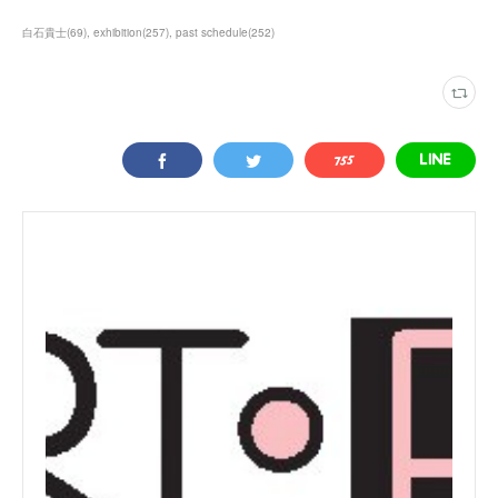
白石貴士
(
69
)
exhibition
(
257
)
past schedule
(
252
)