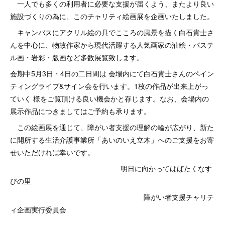
一人でも多くの利用者に必要な支援が届くよう、またより良い
施設づくりの為に、このチャリティ絵画展を企画いたしました。
キャンバスにアクリル絵の具でこころの風景を描く白石貴士さ
んを中心に、物故作家から現代活躍する人気画家の油絵・パステ
ル画・岩彩・版画など多数展覧致します。
会期中5月3日・4日の二日間は 会場内にて白石貴士さんのペイン
ティングライブ&サイン会を行います。1枚の作品が出来上がっ
ていく 様をご覧頂ける良い機会かと存じます。なお、会場内の
展示作品につきましてはご予約も承ります。
この絵画展を通じて、障がい者支援の理解の輪が広がり、新た
に開所する生活介護事業所「あいのいえ立木」へのご支援をお寄
せいただければ幸いです。
明日に向かってはばたくなす
びの里
障がい者支援チャリテ
ィ企画実行委員会