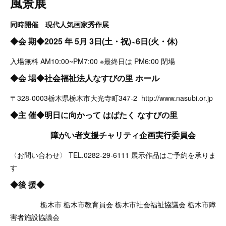
風景展
同時開催 現代人気画家秀作展
◆会 期◆2025 年 5月 3日(土・祝)~6日(火・休)
入場無料 AM10:00~PM7:00 ※最終日は PM6:00 閉場
◆会 場◆社会福祉法人なすびの里 ホール
〒328-0003栃木県栃木市大光寺町347-2 http://www.nasubi.or.jp
◆主 催◆明日に向かって はばたく なすびの里
障がい者支援チャリティ企画実行委員会
〈お問い合わせ〉 TEL.0282-29-6111 展示作品はご予約を承りま
す
◆後 援◆
栃木市 栃木市教育員会 栃木市社会福祉協議会 栃木市障
害者施設協議会