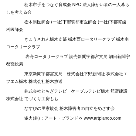
栃木市手をつなぐ育成会 NPO 法人障がい者の一人暮ら
しを考える会
栃木県医師会 (一社)下都賀郡市医師会 (一社)下都賀歯
科医師会
きょうされん栃木支部 栃木西ロータリークラブ 栃木南
ロータリークラブ
岩舟ロータリークラブ 読売新聞宇都宮支局 朝日新聞宇
都宮総局
東京新聞宇都宮支局 株式会社下野新聞社 株式会社エ
フエム栃木 株式会社栃木放送
株式会社とちぎテレビ ケーブルテレビ栃木 舘野建設
株式会社 てづくり工房もも
なすびの里家族会 栃木障害者の自立をめざす会
協力(株)：アート・プランドゥ www.artplando.com