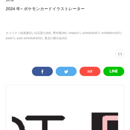
2024 年~ ポケモンカードイラストレーター
チャリティ絵画展
(
2
)
白石貴士
(
69
)
秀作展
(
46
)
news
(
41
)
schedule
(
67
)
exhibition
(
257
)
past
(
1
)
past schedule
(
252
)
過去の展示会
(
42
)