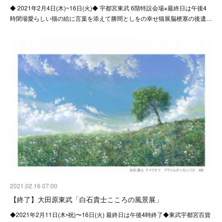
◆ 2021年2月4日(木)~16日(火)◆ 宇都宮東武 6階特設会場※最終日は午後4
時閉場愛らしい猫の絵に言葉を添えて勝間としをの幸せ猫展脳梗塞の後遺…
2021.02.16 07:00
【終了】大田原東武「白石貴士こころの風景展」
◆2021年2月11日(木•祝)〜16日(火) 最終日は午後4時終了◆東武宇都宮百貨