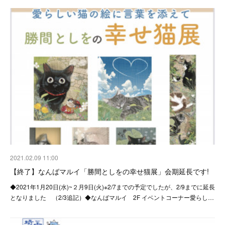
2021.02.09 11:00
【終了】なんばマルイ「勝間としをの幸せ猫展」会期延長です!
◆2021年1月20日(水)~２月9日(火)※2/7までの予定でしたが、2/9までに延長
となりました （2/3追記）◆なんばマルイ 2F イベントコーナー愛らし…